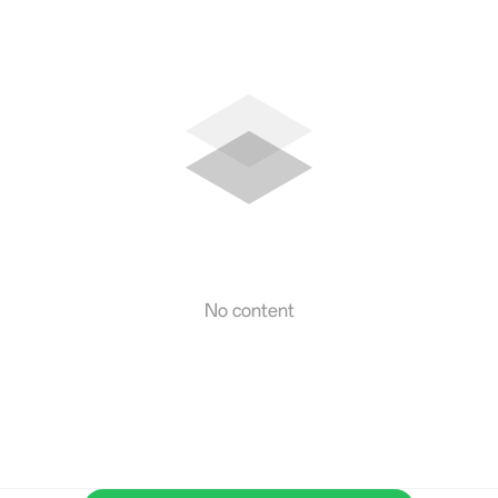
No content